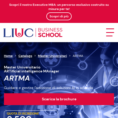
Scopri il nostro Executive MBA: un percorso esclusivo costruito su
misura per te!
Scopri di più
Home
>
Catalogo
>
Master Universitari
>
ARTMA
Master Universitario
ARTificial intelligence MAnager
ARTMA
Guidare e gestire l'adozione di soluzioni AI in azienda
Scarica la brochure
QUOTA DI ISCRIZIONE