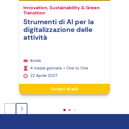
Innovation, Sustainability & Green
Inno
Transition
Tran
Strumenti di AI per la
Co
digitalizzazione delle
meg
attività
Ibrida
I
4 mezze giornate + One to One
3
22 Aprile 2027
2
Scopri di più