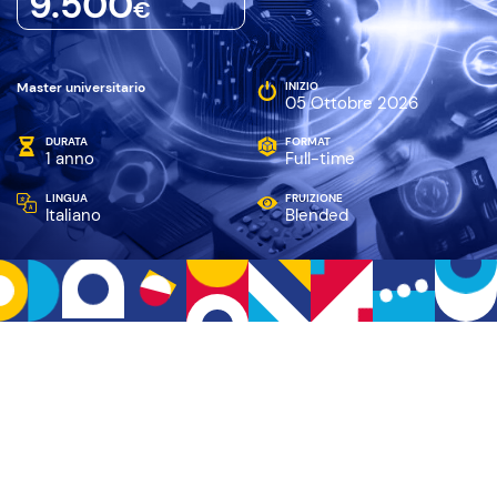
9.500
€
Master universitario
INIZIO
05 Ottobre 2026
DURATA
FORMAT
1 anno
Full-time
LINGUA
FRUIZIONE
Italiano
Blended