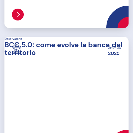
Osservatorio
BCC 5.0: come evolve la banca del
Attivo dal
territorio
2025