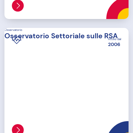
Osservatorio
Osservatorio Settoriale sulle RSA
Attivo dal
2006