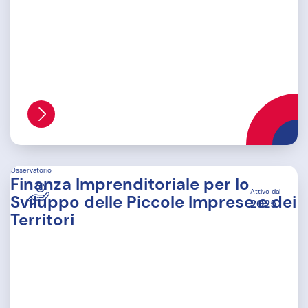
Osservatorio
Finanza Imprenditoriale per lo
Attivo dal
Sviluppo delle Piccole Imprese e dei
2025
Territori