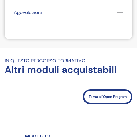
Agevolazioni
Come iscriversi
Riferimenti del corso
IN QUESTO PERCORSO FORMATIVO
Altri moduli acquistabili
Torna all'Open Program
MODULO 2