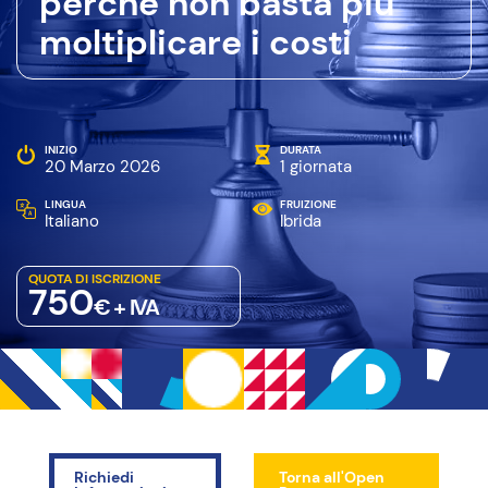
perché non basta più
moltiplicare i costi
INIZIO
DURATA
20 Marzo 2026
1 giornata
LINGUA
FRUIZIONE
Italiano
Ibrida
QUOTA DI ISCRIZIONE
750
€ + IVA
Richiedi
Torna all'Open