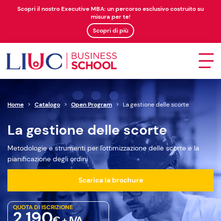
Scopri il nostro Executive MBA: un percorso esclusivo costruito su
misura per te!
Scopri di più
Home
>
Catalogo
>
Open Program
>
La gestione delle scorte
La gestione delle scorte
Metodologie e strumenti per l'ottimizzazione delle scorte e la
pianificazione degli ordini
Scarica la brochure
QUOTA DI ISCRIZIONE
2.190
€ + IVA