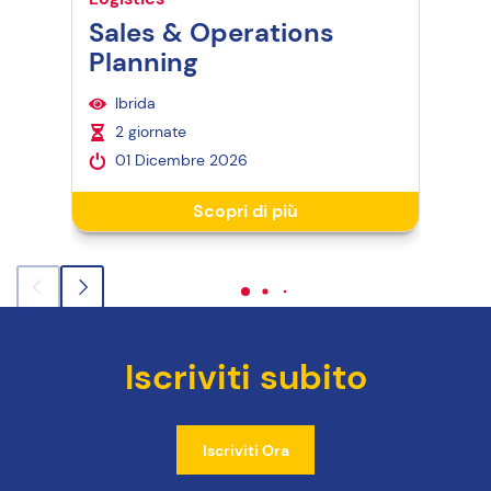
Sales & Operations
Su
Planning
Le
Ibrida
I
2 giornate
4
01 Dicembre 2026
2
Scopri di più
Iscriviti subito
Iscriviti Ora