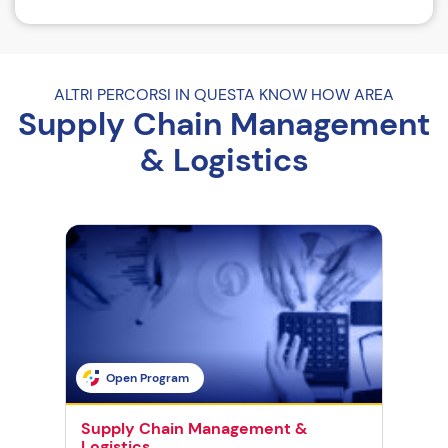
Come iscriversi
Riferimenti del corso
ALTRI PERCORSI IN QUESTA KNOW HOW AREA
Supply Chain Management
& Logistics
Open Program
O
Supply Chain Management &
Sup
Logistics
Logi