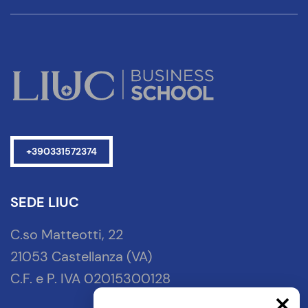
+390331572374
SEDE LIUC
C.so Matteotti, 22
21053 Castellanza (VA)
C.F. e P. IVA 02015300128