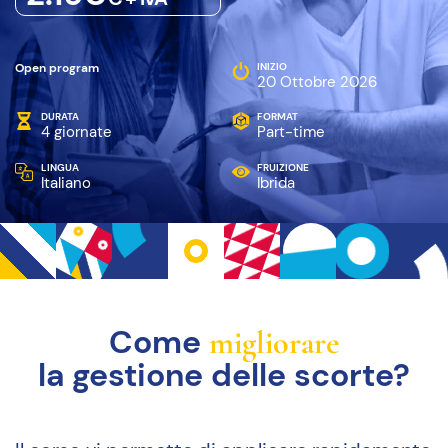
Open program
INIZIO
20 Ottobre 2026
DURATA
FORMAT
4 giornate
Part-time
LINGUA
FRUIZIONE
Italiano
Ibrida
Come
migliorare
la gestione delle scorte?