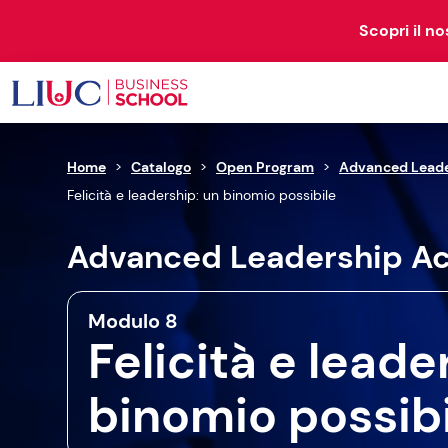
Scopri il n
Home
>
Catalogo
>
Open Program
>
Advanced Lead
OPEN
RESEARCH
Felicità e leadership: un binomio possibile
PROGRAM
& STUDIES
Advanced Leadership 
72 corsi disponibili
Modulo 8
Felicità e leade
binomio possibi
BUSINESS