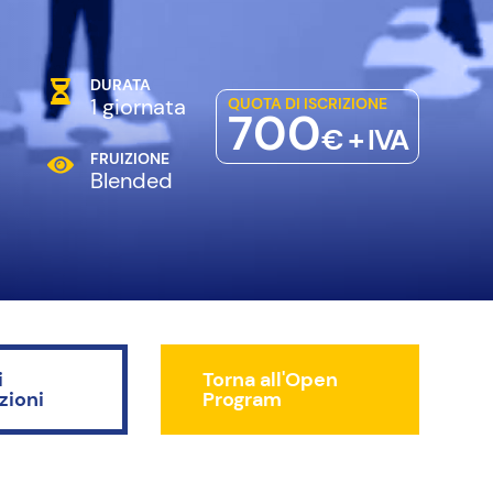
DURATA
6
1 giornata
QUOTA DI ISCRIZIONE
700
€ + IVA
FRUIZIONE
Blended
i
Torna all'Open
zioni
Program