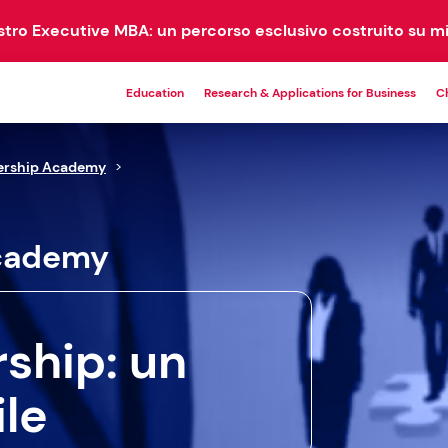
ostro Executive MBA: un percorso esclusivo costruito su mi
Education
Research & Applications for Business
C
ership Academy
>
MASTER
EM
PROGRAMS
COM
Academy
21 corsi disponibili
rship: un
DBA
EMBA
1 corso disponibile
1 corso disponibile
le
Master Universitari
9 corsi disponibili