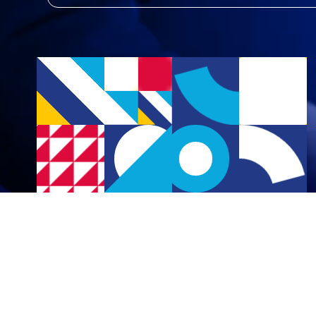
OBSERVATOR
16 osservatori attivi
OPEN
ACADEMY
2 corsi disponibili