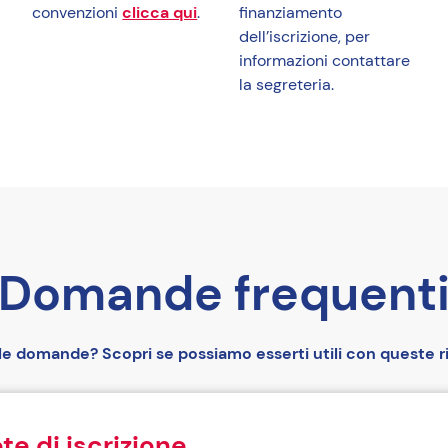
convenzioni
clicca qui
.
finanziamento
dell’iscrizione, per
informazioni contattare
la segreteria.
Domande frequent
lle domande? Scopri se possiamo esserti utili con queste r
te di iscrizione