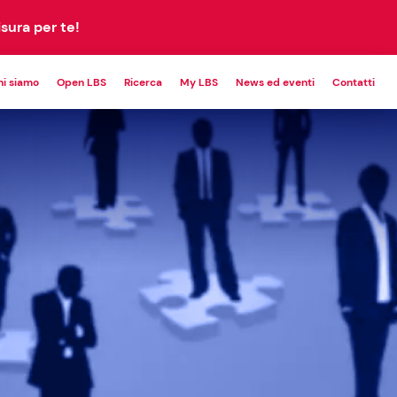
sura per te!
hi siamo
Open LBS
Ricerca
My LBS
News ed eventi
Contatti
POWERING
CUSTOM
PETITIVENESS
PROGRAM