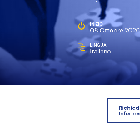
IES
Corsi di perfezionamento
1 corso disponibile
Master Executive
11 corsi disponibili
INIZIO
08 Ottobre 202
LINGUA
Italiano
Richied
Informa