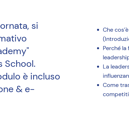
iornata, si
Che cos’è 
rmativo
(Introduzi
Perché la
cademy"
leadership
s School.
La leaders
odulo è incluso
influenzan
Come tras
one & e-
competiti