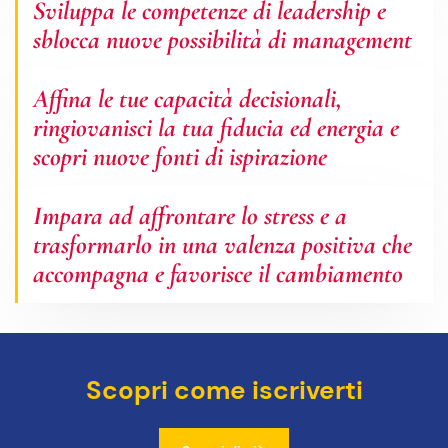
Sviluppa le competenze di leadership e
sblocca nuove possibilità di management
Affina le tue capacità decisionali,
ringiovanisci la tua fiducia ed energia e
scopri nuove fonti di ispirazione
Impara ad affrontare lo stress e a
trasformarlo in una valenza positiva che
accompagna e favorisce il cambiamento
Scopri come iscriverti