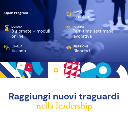
Open Program
INIZIO
In arrivo
DURATA
FORMAT
8 giornate + moduli
Part-time settimana
online
lavorativa
LINGUA
FRUIZIONE
Italiano
Blended
Raggiungi
nuovi traguardi
nella leadership