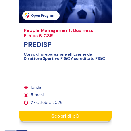
Open Program
O
People Management, Business
Peo
Ethics & CSR
Ethi
PREDISP
Te
em
Corso di preparazione all'Esame da
Direttore Sportivo FIGC Accreditato FIGC
Ibrida
B
5 mesi
2
27 Ottobre 2026
I
Scopri di più