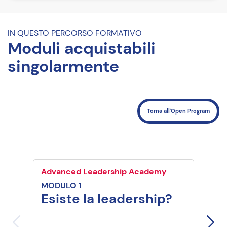
Come iscriversi
Riferimenti del corso
IN QUESTO PERCORSO FORMATIVO
Moduli acquistabili
singolarmente
Torna all'Open Program
Advanced Leadership Academy
Advan
MODULO 1
MODU
Esiste la leadership?
Una
con