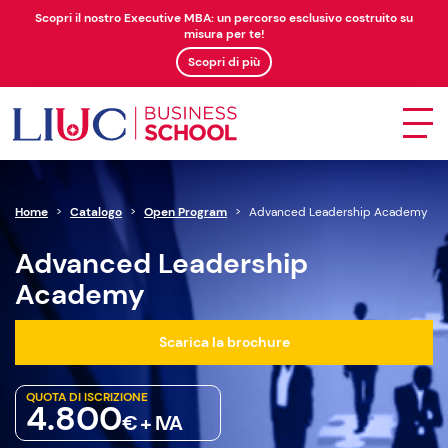
Scopri il nostro Executive MBA: un percorso esclusivo costruito su
misura per te!
Scopri di più
Home
>
Catalogo
>
Open Program
>
Advanced Leadership Academy
Advanced Leadership
Academy
Scarica la brochure
QUOTA DI ISCRIZIONE
4.800
€ + IVA