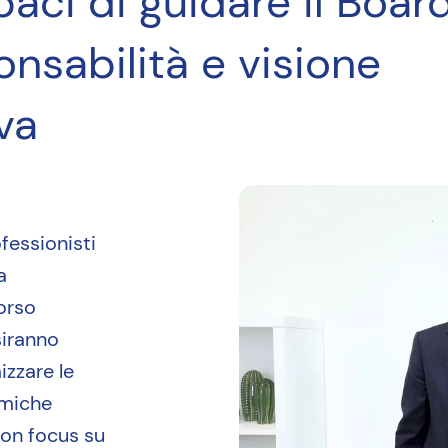
aci di guidare il Boar
onsabilità e visione
va
fessionisti
a
orso
siranno
zzare le
amiche
 Con focus su