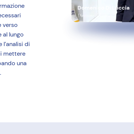
formazione
Domenico Di Luccia
necessari
Direttore del corso
e verso
 al lungo
l’analisi di
di mettere
ppando una
.