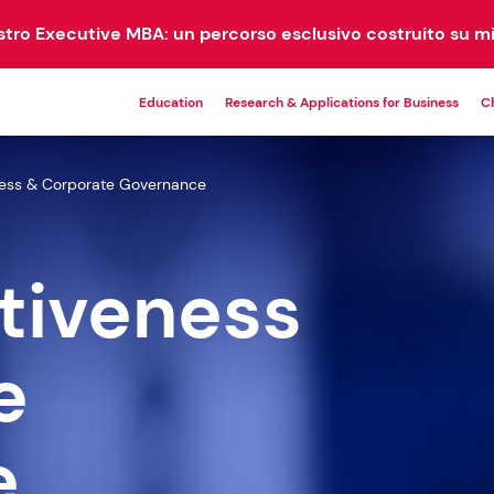
ostro Executive MBA: un percorso esclusivo costruito su mi
Education
Research & Applications for Business
C
ness & Corporate Governance
MASTER
EM
PROGRAMS
COM
tiveness
21 corsi disponibili
e
DBA
EMBA
1 corso disponibile
1 corso disponibile
e
Master Universitari
9 corsi disponibili