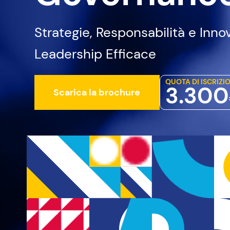
OBSERVATOR
Strategie, Responsabilità e Inn
16 osservatori attivi
Leadership Efficace
OPEN
QUOTA DI ISCRIZI
3.300
Scarica la brochure
ACADEMY
2 corsi disponibili