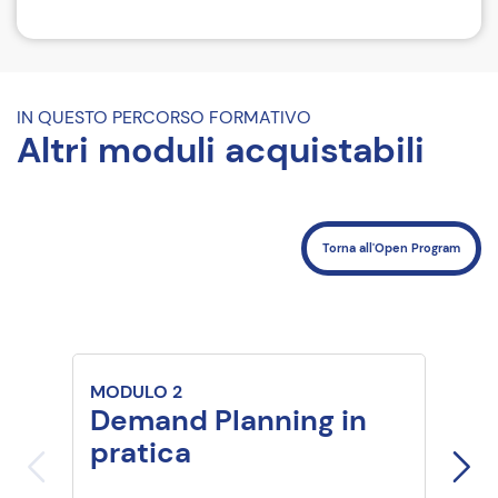
Come iscriversi
Costi
Riferimenti del Corso
IN QUESTO PERCORSO FORMATIVO
Altri moduli acquistabili
Torna all'Open Program
MODULO 2
MODU
Demand Planning in
Inv
pratica
Ma