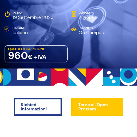
INIZIO
DURATA
19 Settembre 2023
2 giorni
LINGUA
FRUIZIONE
Italiano
On Campus
QUOTA DI ISCRIZIONE
960
€ + IVA
Richiedi
Torna all'Open
Informazioni
Program