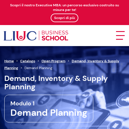
Scopri il nostro Executive MBA: un percorso esclusivo costruito su
misura per te!
Scopri di più
Home
>
Catalogo
>
Open Program
>
Demand, Inventory & Supply
Planning
>
Demand Planning
Demand, Inventory & Supply
Planning
Modulo 1
Demand Planning