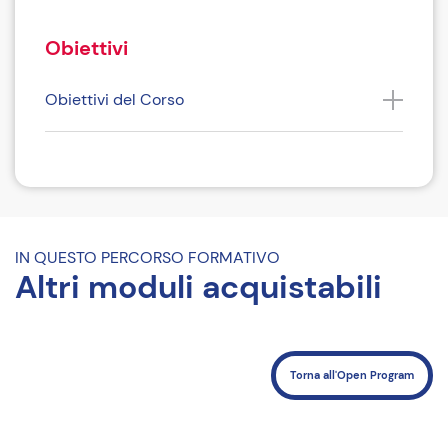
Obiettivi
Obiettivi del Corso
Come iscriversi
Costi
Riferimenti del Corso
IN QUESTO PERCORSO FORMATIVO
Altri moduli acquistabili
Torna all'Open Program