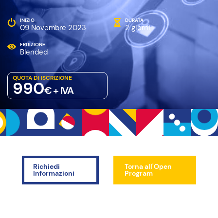
INIZIO
DURATA
09 Novembre 2023
2 giorni
FRUIZIONE
Blended
QUOTA DI ISCRIZIONE
990
€ + IVA
Richiedi
Torna all'Open
Informazioni
Program