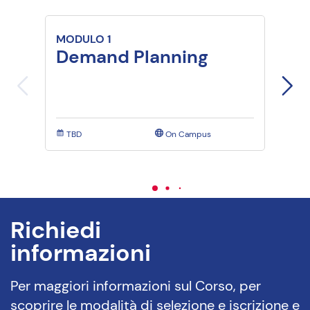
MODULO 1
MODU
Demand Planning
Dem
pra
TBD
On Campus
TBD
Richiedi
informazioni
Per maggiori informazioni sul Corso, per
scoprire le modalità di selezione e iscrizione e