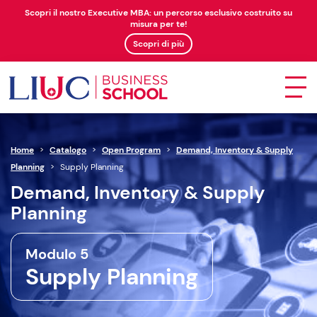
Scopri il nostro Executive MBA: un percorso esclusivo costruito su
misura per te!
Scopri di più
Home
>
Catalogo
>
Open Program
>
Demand, Inventory & Supply
Planning
>
Supply Planning
Demand, Inventory & Supply
Planning
Modulo 5
Supply Planning