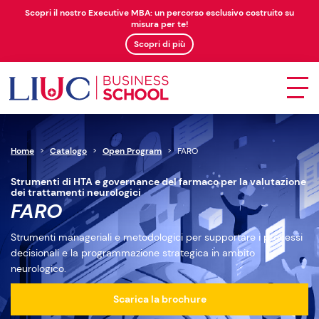
Scopri il nostro Executive MBA: un percorso esclusivo costruito su
misura per te!
Scopri di più
Home
>
Catalogo
>
Open Program
>
FARO
Strumenti di HTA e governance del farmaco per la valutazione
dei trattamenti neurologici
FARO
Strumenti manageriali e metodologici per supportare i processi
decisionali e la programmazione strategica in ambito
neurologico.
Scarica la brochure