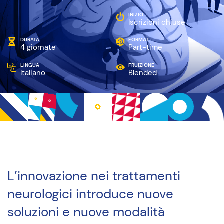
INIZIO
Iscrizioni chiuse
DURATA
FORMAT
4 giornate
Part-time
LINGUA
FRUIZIONE
Italiano
Blended
L’innovazione nei trattamenti
neurologici introduce nuove
soluzioni e nuove modalità