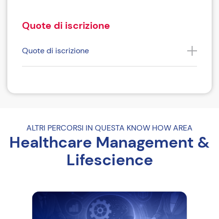
Quote di iscrizione
Quote di iscrizione
Come iscriversi
Riferimenti del corso
ALTRI PERCORSI IN QUESTA KNOW HOW AREA
Healthcare Management &
Modalità di selezione e ammissione
Lifescience
Frequenza