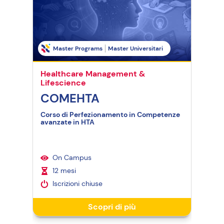
Master Programs
Master Universitari
M
Healthcare Management &
Hea
Lifescience
Life
COMEHTA
HE
Corso di Perfezionamento in Competenze
avanzate in HTA
On Campus
I
12 mesi
6
Iscrizioni chiuse
I
Scopri di più