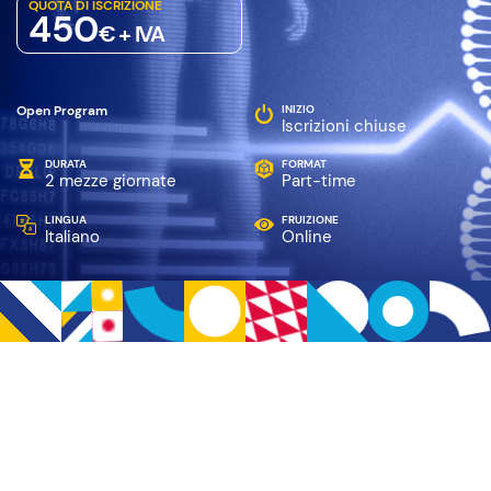
QUOTA DI ISCRIZIONE
450
€ + IVA
Open Program
INIZIO
Iscrizioni chiuse
DURATA
FORMAT
2 mezze giornate
Part-time
LINGUA
FRUIZIONE
Italiano
Online