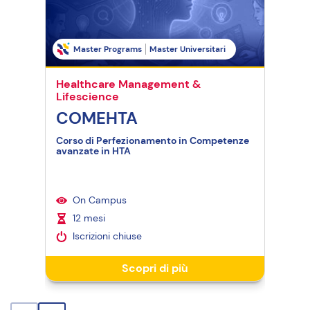
Master Programs
Master Universitari
M
Healthcare Management &
Hea
Lifescience
Life
COMEHTA
HE
Corso di Perfezionamento in Competenze
avanzate in HTA
On Campus
I
12 mesi
6
Iscrizioni chiuse
I
Scopri di più