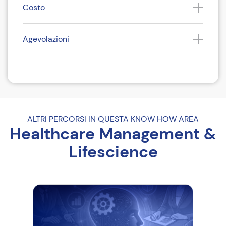
Costo
Agevolazioni
Come iscriversi
Riferimenti del corso
ALTRI PERCORSI IN QUESTA KNOW HOW AREA
Healthcare Management &
Lifescience