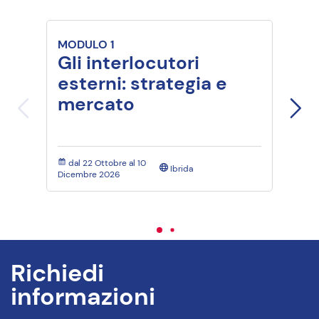
MODULO 1
MODU
Gli interlocutori
Gli 
esterni: strategia e
inte
mercato
pro
val
dal 22 Ottobre al 10
dal 11
Ibrida
Dicembre 2026
al 05 Fe
Richiedi
informazioni