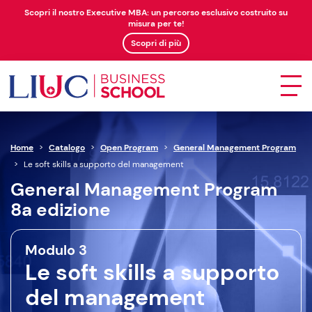
Scopri il nostro Executive MBA: un percorso esclusivo costruito su
misura per te!
Scopri di più
Home
>
Catalogo
>
Open Program
>
General Management Program
>
Le soft skills a supporto del management
General Management Program
8a edizione
Modulo 3
Le soft skills a supporto
del management