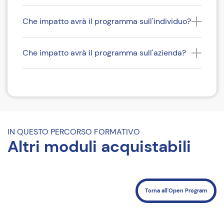
Che impatto avrà il programma sull'individuo?
Che impatto avrà il programma sull'azienda?
Come iscriversi
Costi
Riferimenti del corso
IN QUESTO PERCORSO FORMATIVO
Altri moduli acquistabili
Sconti e agevolazioni:
Torna all'Open Program