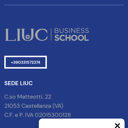
+390331572374
SEDE LIUC
C.so Matteotti, 22
21053 Castellanza (VA)
C.F. e P. IVA 02015300128