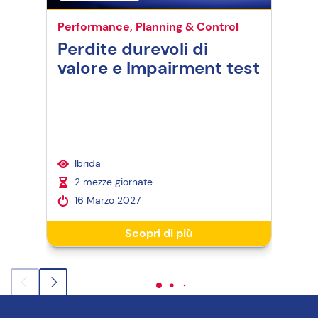
Performance, Planning & Control
Perf
Perdite durevoli di
Ad
valore e Impairment test
St
& 
I
4
2
Ibrida
2 mezze giornate
16 Marzo 2027
4 mo
Scopri di più
4 m
l'a