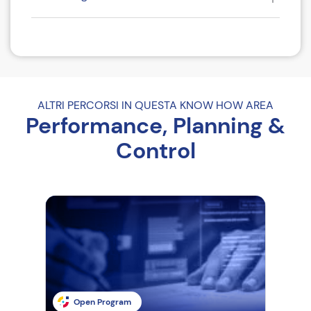
Come iscriversi
Riferimenti del corso
ALTRI PERCORSI IN QUESTA KNOW HOW AREA
Performance, Planning &
Requisiti
Control
Open Program
O