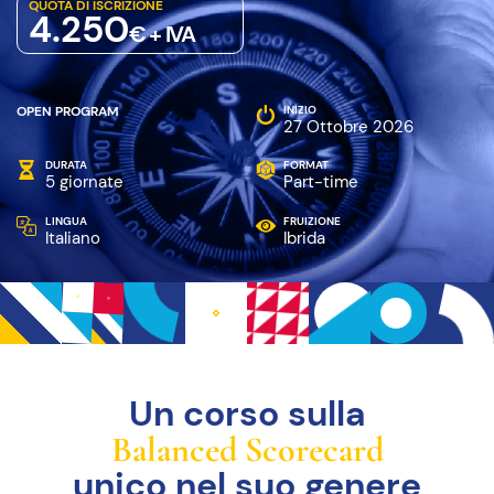
QUOTA DI ISCRIZIONE
4.250
€ + IVA
OPEN PROGRAM
INIZIO
27 Ottobre 2026
DURATA
FORMAT
5 giornate
Part-time
LINGUA
FRUIZIONE
Italiano
Ibrida
Un corso sulla
Balanced Scorecard
unico nel suo genere