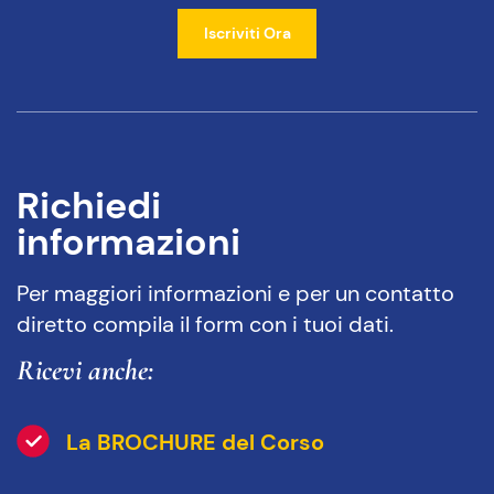
Cre
Iscriviti Ora
e ru
Quan
Adv
sup
Qua
Dat
e A
Richiedi
Qua
Co
informazioni
Qua
Per maggiori informazioni e per un contatto
diretto compila il form con i tuoi dati.
Ricevi anche:
La BROCHURE del Corso