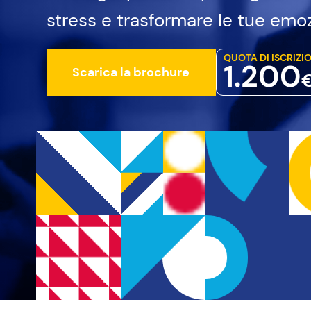
OBSERVATOR
stress e trasformare le tue emozi
16 osservatori attivi
QUOTA DI ISCRIZI
1.200
Scarica la brochure
€
OPEN
ACADEMY
2 corsi disponibili