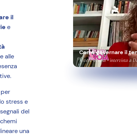
re il
ie
e
tà
Come governare il te
e alle
Vivere in rosa - intervista a 
resenza
tive.
 per
lo stress e
 segnali del
 schemi
elineare una