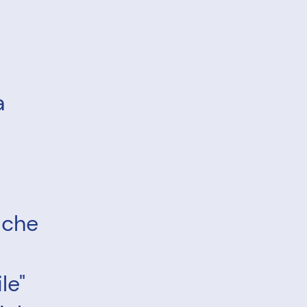
a
i
iche
le"