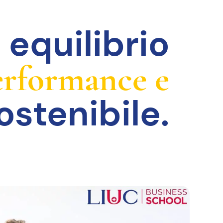
 equilibrio
performance e
stenibile.