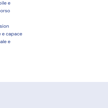
ile e
corso
ision
e e capace
nale e