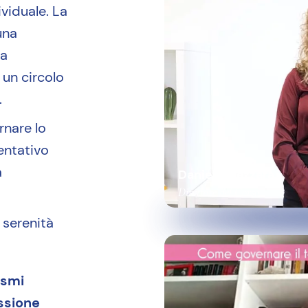
ividuale. La
una
ta
 un circolo
.
rnare lo
tentativo
a
Daniela Mazzara
Direttore del Corso
a serenità
smi
essione