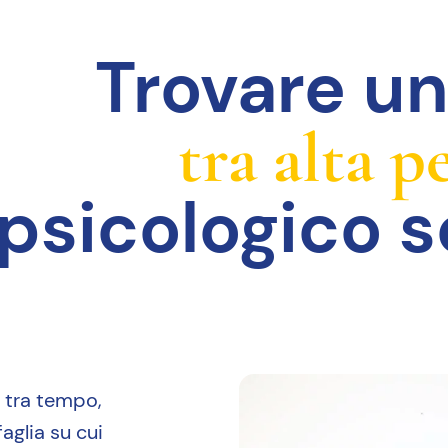
Trovare un
tra alta 
sicologico so
e tra tempo,
aglia su cui