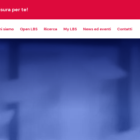
sura per te!
hi siamo
Open LBS
Ricerca
My LBS
News ed eventi
Contatti
POWERING
CUSTOM
PETITIVENESS
PROGRAM