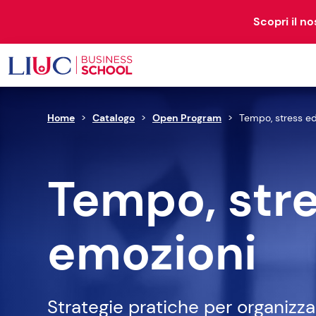
Scopri il n
Home
>
Catalogo
>
Open Program
>
Tempo, stress e
OPEN
RESEARCH
PROGRAM
& STUDIES
Tempo, str
72 corsi disponibili
emozioni
BUSINESS
Strategie pratiche per organizzar