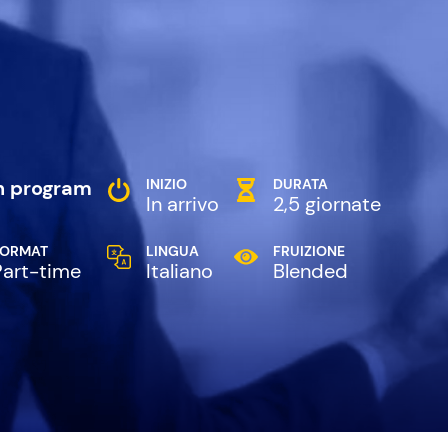
 program
INIZIO
DURATA
In arrivo
2,5 giornate
FORMAT
LINGUA
FRUIZIONE
Part-time
Italiano
Blended