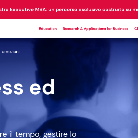
ostro Executive MBA: un percorso esclusivo costruito su mi
Education
Research & Applications for Business
C
d emozioni
MASTER
EM
PROGRAMS
COM
ess ed
21 corsi disponibili
DBA
EMBA
1 corso disponibile
1 corso disponibile
Master Universitari
9 corsi disponibili
e il tempo, gestire lo