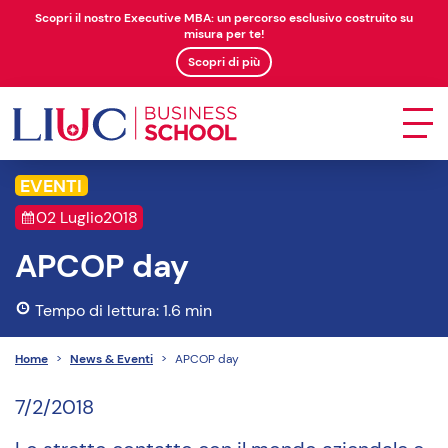
Scopri il nostro Executive MBA: un percorso esclusivo costruito su
misura per te!
Scopri di più
EVENTI
02 Luglio
2018
APCOP day
Tempo di lettura: 1.6 min
Home
>
News & Eventi
>
APCOP day
7/2/2018