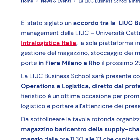
OBSERVATOR
Home
>
News & Eventi
>
La LIUC Business School a Intra
16 osservatori attivi
E’ stato siglato un
accordo tra la LIUC B
management della LIUC – Università Cat
Intralogistica Italia
,
la sola piattaforma in
OPEN
gestione del magazzino, stoccaggio dei mat
ACADEMY
porte
in Fiera Milano a Rho
il prossimo 2
La LIUC Business School sarà presente co
2 corsi disponibili
Operations e Logistica, diretto dal profe
fieristico è un’ottima occasione per prom
logistico e portare all’attenzione dei prese
Da sottolineare la tavola rotonda organizza
magazzino baricentro della supply-cha
maggio
dalle ore 11.30 alle 13 che ospiterà 