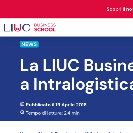
Scopri il n
NEWS
OPEN
RESEARCH
La LIUC Busin
PROGRAM
& STUDIES
a Intralogistic
72 corsi disponibili
Pubblicato il 19 Aprile 2018
Tempo di lettura: 2.4 min
BUSINESS