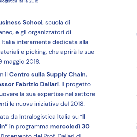
IES
logistica Italia 2018
Corsi di perfezionamento
1 corso disponibile
Master Executive
11 corsi disponibili
usiness School
, scuola di
taneo,
e
gli organizzatori di
 Italia interamente dedicata alla
eriali e picking, che aprirà le sue
9 maggio 2018.
n il
Centro sulla Supply Chain,
ssor Fabrizio Dallari
. Il progetto
uovere la sua expertise nel settore
nti le nuove iniziative del 2018.
ta da Intralogistica Italia su “
Il
in”
in programma
mercoledì 30
l’intervento del Prof. Dallari di