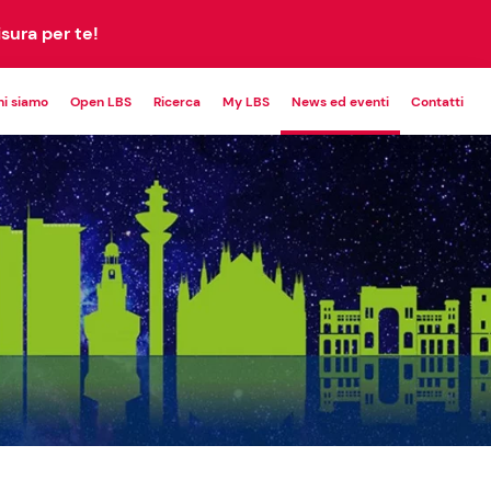
sura per te!
hi siamo
Open LBS
Ricerca
My LBS
News ed eventi
Contatti
POWERING
CUSTOM
PETITIVENESS
PROGRAM