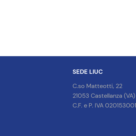
SEDE LIUC
C.so Matteotti, 22
21053 Castellanza (VA)
C.F. e P. IVA 02015300