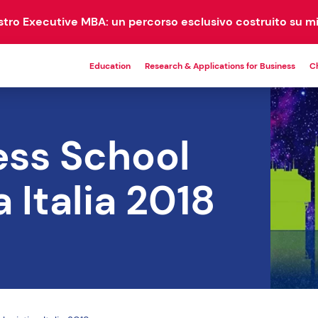
ostro Executive MBA: un percorso esclusivo costruito su mi
Education
Research & Applications for Business
C
MASTER
EM
ess School
PROGRAMS
COM
a Italia 2018
21 corsi disponibili
DBA
EMBA
1 corso disponibile
1 corso disponibile
Master Universitari
9 corsi disponibili