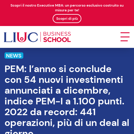
Scopri il nostro Executive MBA: un percorso esclusivo costruito su
misura per te!
Scopri di più
NEWS
PEM: l’anno si conclude
con 54 nuovi investimenti
annunciati a dicembre,
indice PEM-I a 1.100 punti.
2022 da record: 441
operazioni, più di un deal al
giorno