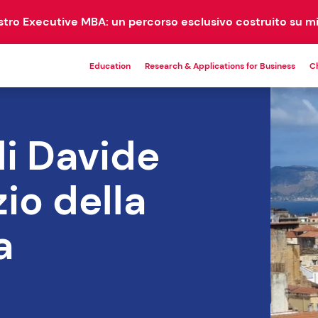
ostro Executive MBA: un percorso esclusivo costruito su mi
Education
Research & Applications for Business
C
MASTER
EM
di Davide
PROGRAMS
COM
zio della
21 corsi disponibili
a
DBA
EMBA
1 corso disponibile
1 corso disponibile
Master Universitari
9 corsi disponibili