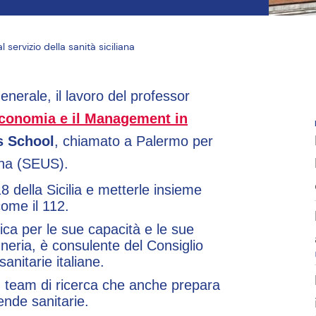
IES
Corsi di perfezionamento
1 corso disponibile
Master Executive
11 corsi disponibili
 servizio della sanità siciliana
generale, il lavoro del professor
Economia e il Management in
s School
, chiamato a Palermo per
ana (SEUS).
8 della Sicilia e metterle insieme
 come il 112.
ica per le sue capacità e le sue
neria, è consulente del Consiglio
anitarie italiane.
n team di ricerca che anche prepara
iende sanitarie.