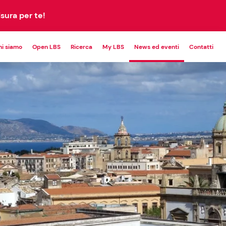
sura per te!
hi siamo
Open LBS
Ricerca
My LBS
News ed eventi
Contatti
POWERING
CUSTOM
PETITIVENESS
PROGRAM