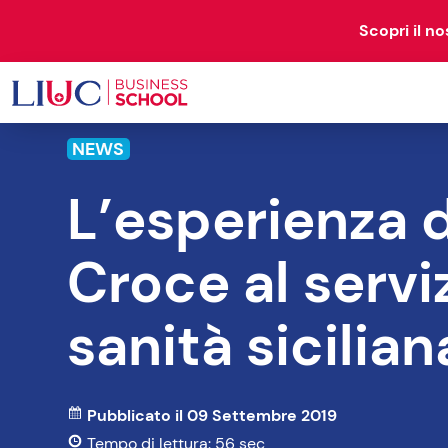
Scopri il n
NEWS
OPEN
RESEARCH
L’esperienza 
PROGRAM
& STUDIES
Croce al servi
72 corsi disponibili
sanità sicilian
BUSINESS
Pubblicato il 09 Settembre 2019
Tempo di lettura: 56 sec