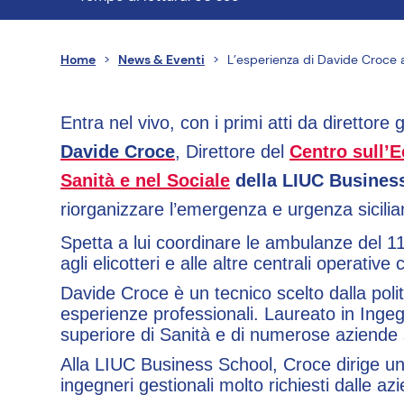
OBSERVATOR
16 osservatori attivi
Home
>
News & Eventi
>
L’esperienza di Davide Croce al
Entra nel vivo, con i primi atti da direttore 
OPEN
Davide Croce
, Direttore del
Centro sull’
ACADEMY
Sanità e nel Sociale
della LIUC Busines
riorganizzare l’emergenza e urgenza sicili
2 corsi disponibili
Spetta a lui coordinare le ambulanze del 11
agli elicotteri e alle altre centrali operative
Davide Croce è un tecnico scelto dalla polit
esperienze professionali. Laureato in Ingeg
superiore di Sanità e di numerose aziende s
Alla LIUC Business School, Croce dirige u
ingegneri gestionali molto richiesti dalle az