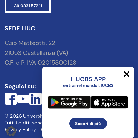
+39 0331 572 111
SEDE LIUC
C.so Matteotti, 22
21053 Castellanza (VA)
C.F. e P. IVA 02015300128
LIUCBS APP
Seguici su:
entra nel mondo LIUCBS
© 2026 Università Carlo Cattaneo - LIUC
Tutti i diritti sono riservati.
Scopri di più
Privacy Policy
-
Cookie Policy
— web by
cobalto.it