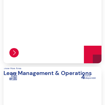
Know How Area
Lean Management & Operations
4
corsi
disponibili