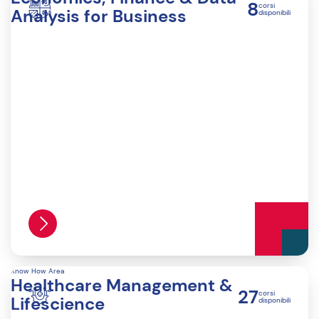
8
corsi
Analysis for Business
disponibili
Know How Area
Healthcare Management &
27
corsi
Lifescience
disponibili