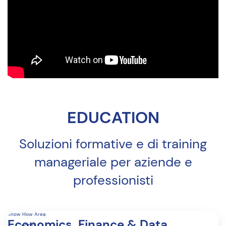
EDUCATION
Soluzioni formative e di training
manageriale per aziende e
professionisti
Know How Area
Economics, Finance & Data