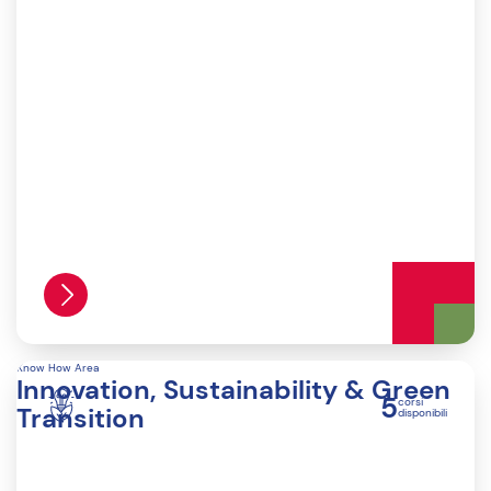
Know How Area
Innovation, Sustainability & Green
5
corsi
Transition
disponibili