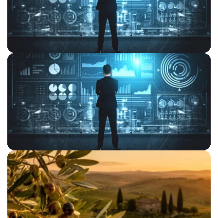
INNOVARE II EDIZIONE
NEWS
PEM: NEL PRIMO SEMESTRE DELL’ANNO
ANNUNCIATE 276 OPERAZIONI
NEWS
PEM: MAGGIO DA RECORD CON 48 NUOVI
INVESTIMENTI ANNUNCIATI